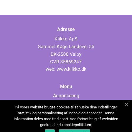
Adresse
web:
www.klikko.dk
Menu
Annoncering
Om os
På vores website bruges cookies til at huske dine indstillinger,
Cookies
statistik og personalisering af indhold og annoncer. Denne
information deles med tredjepart. Ved fortsat brug af websiden
Kontakt os
godkender du cookiepolitikken.
Sitemap