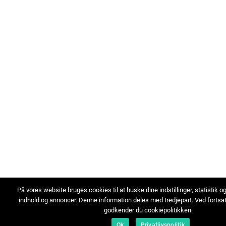
På vores website bruges cookies til at huske dine indstillinger, statistik o
indhold og annoncer. Denne information deles med tredjepart. Ved fortsa
godkender du cookiepolitikken.
Ok
Privatlivspolitik