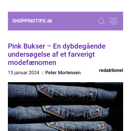
SHOPPINGTIPS.
dk
Pink Bukser – En dybdegående
undersøgelse af et farverigt
modefænomen
redaktionel
15 januar 2024
Peter Mortensen