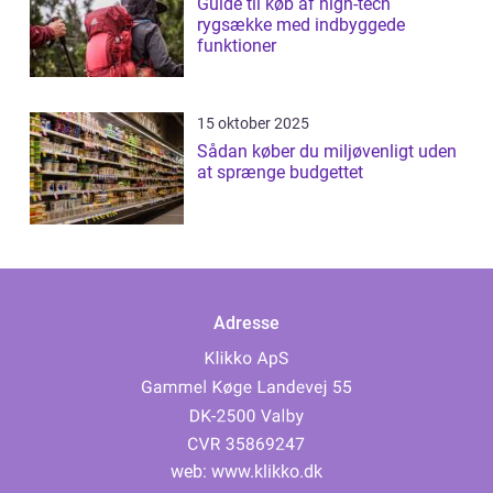
Guide til køb af high-tech
rygsække med indbyggede
funktioner
15 oktober 2025
Sådan køber du miljøvenligt uden
at sprænge budgettet
Adresse
web:
www.klikko.dk