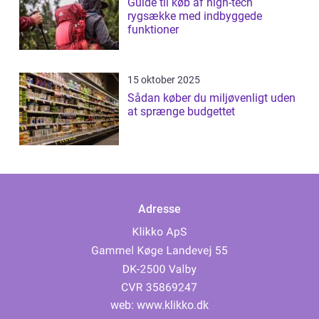
Guide til køb af high-tech
rygsække med indbyggede
funktioner
15 oktober 2025
Sådan køber du miljøvenligt uden
at sprænge budgettet
Adresse
web:
www.klikko.dk