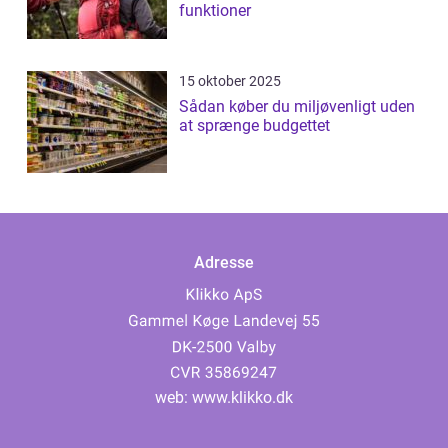
funktioner
15 oktober 2025
Sådan køber du miljøvenligt uden
at sprænge budgettet
Adresse
web:
www.klikko.dk