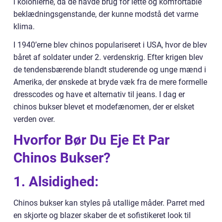
i kolonierne, da de havde brug for lette og komfortable
beklædningsgenstande, der kunne modstå det varme
klima.
I 1940’erne blev chinos populariseret i USA, hvor de blev
båret af soldater under 2. verdenskrig. Efter krigen blev
de tendensbærende blandt studerende og unge mænd i
Amerika, der ønskede at bryde væk fra de mere formelle
dresscodes og have et alternativ til jeans. I dag er
chinos bukser blevet et modefænomen, der er elsket
verden over.
Hvorfor Bør Du Eje Et Par
Chinos Bukser?
1. Alsidighed:
Chinos bukser kan styles på utallige måder. Parret med
en skjorte og blazer skaber de et sofistikeret look til