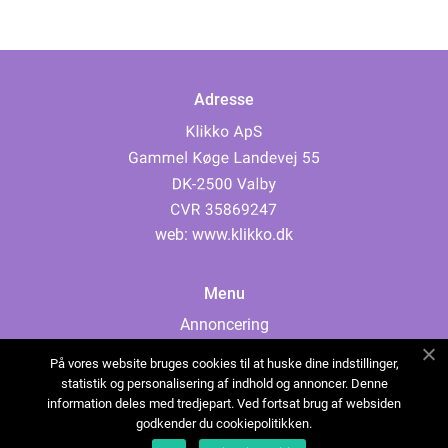
Adresse
web:
www.klikko.dk
Menu
Annoncering
Om os
På vores website bruges cookies til at huske dine indstillinger,
Cookies
statistik og personalisering af indhold og annoncer. Denne
information deles med tredjepart. Ved fortsat brug af websiden
Kontakt os
godkender du cookiepolitikken.
Sitemap