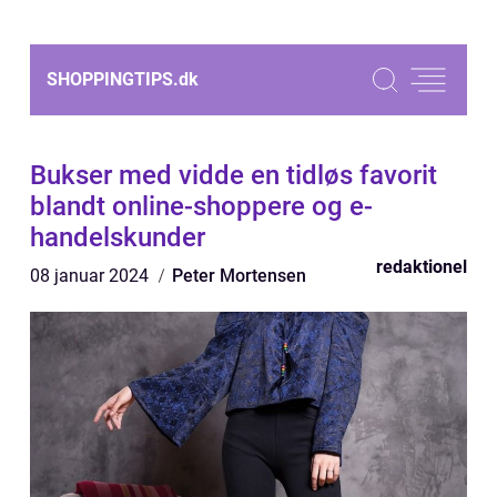
SHOPPINGTIPS.
dk
Bukser med vidde en tidløs favorit
blandt online-shoppere og e-
handelskunder
redaktionel
08 januar 2024
Peter Mortensen