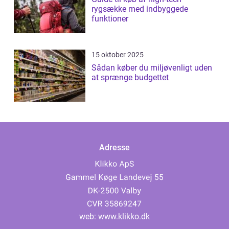
rygsække med indbyggede
funktioner
15 oktober 2025
Sådan køber du miljøvenligt uden
at sprænge budgettet
Adresse
web:
www.klikko.dk